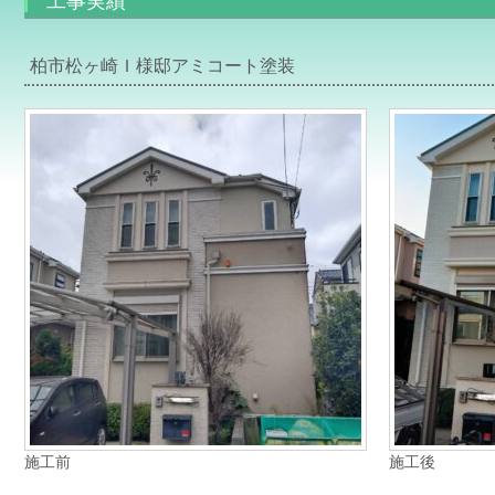
工事実績
柏市松ヶ崎Ｉ様邸アミコート塗装
施工前
施工後